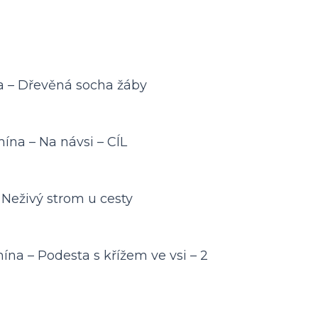
 – Dřevěná socha žáby
na – Na návsi – CÍL
Neživý strom u cesty
na – Podesta s křížem ve vsi – 2