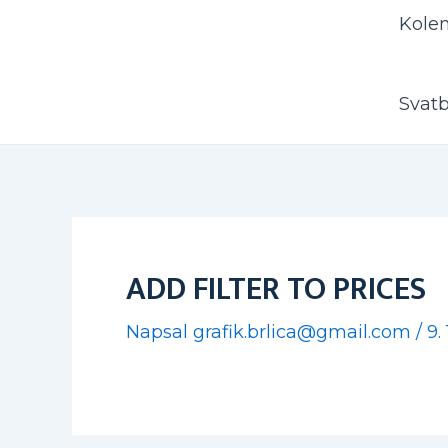
Kole
Svat
ADD FILTER TO PRICES
Napsal
grafik.brlica@gmail.com
/
9.