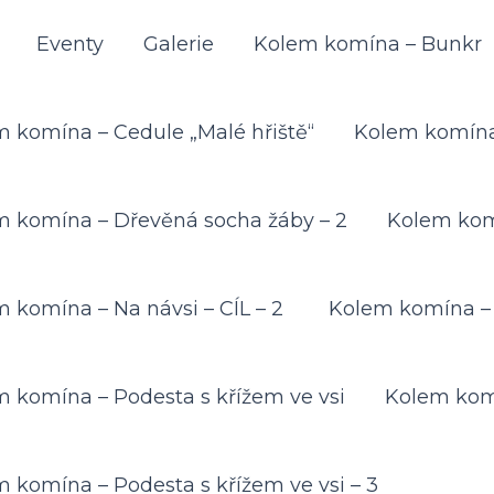
Eventy
Galerie
Kolem komína – Bunkr
 komína – Cedule „Malé hřiště“
Kolem komína
m komína – Dřevěná socha žáby – 2
Kolem komí
 komína – Na návsi – CÍL – 2
Kolem komína – 
 komína – Podesta s křížem ve vsi
Kolem komí
 komína – Podesta s křížem ve vsi – 3