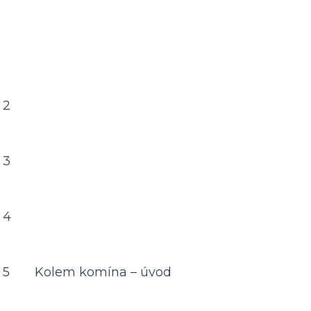
 2
 3
 4
 5
Kolem komína – úvod