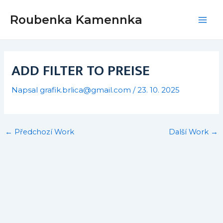
Přeskočit
Post
Mai
Roubenka Kamennka
na
navigation
Men
obsah
ADD FILTER TO PREISE
Napsal
grafik.brlica@gmail.com
/
23. 10. 2025
←
Předchozí Work
Další Work
→