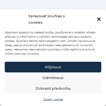
Spravovat Souhlas s
cookies
Abychom poskytli co nejlepší služby, používáme k ukládání a/nebo
přístupu k informacím o zařízení, technologie jako jsou soubory
cookies. Souhlas s těmito technologiemi nám umožní zpracovávat
údaje, jako je chování při procházení nebo jedinečná ID na tomto
webu. Nesouhlas nebo odvolání souhlasu může nepříznivě ovlivnit
určité vlastnosti a funkce.
Příjmout
Odmítnout
Copyright © 2026 Roubenka Kamennka | Powered by
Zobrazit předvolby
Šablona Astra WordPress
Zásady cookies