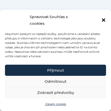
Spravovat Souhlas s
cookies
Abychom poskytli co nejlepší služby, používáme k ukládání a/nebo
přístupu k informacím o zařízení, technologie jako jsou soubory
cookies. Souhlas s těmito technologiemi nám umožní zpracovávat
údaje, jako je chování při procházení nebo jedinečná ID na tomto
webu. Nesouhlas nebo odvolání souhlasu může nepříznivě ovlivnit
určité vlastnosti a funkce.
Příjmout
Odmítnout
Copyright © 2026 Roubenka Kamennka | Powered by
Zobrazit předvolby
Šablona Astra WordPress
Zásady cookies