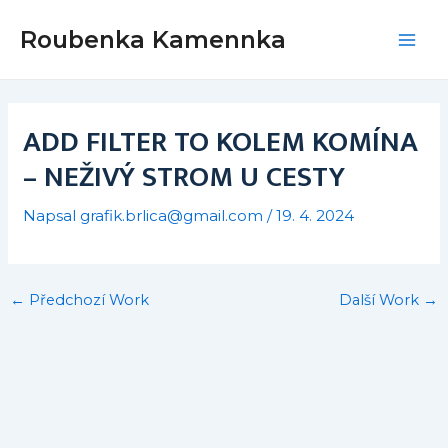
Přeskočit
Post
Mai
Roubenka Kamennka
na
navigation
Men
obsah
ADD FILTER TO KOLEM KOMÍNA
– NEŽIVÝ STROM U CESTY
Napsal
grafik.brlica@gmail.com
/
19. 4. 2024
←
Předchozí Work
Další Work
→