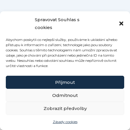
Spravovat Souhlas s
cookies
Abychom poskytli co nejlepší služby, používáme k ukládání a/nebo
přístupu k informacím o zařízení, technologie jako jsou soubory
cookies. Souhlas s těmito technologiemi nám umožní zpracovávat
údaje, jako je chování při procházení nebo jedinečná ID na tomto
webu. Nesouhlas nebo odvolání souhlasu může nepříznivě ovlivnit
určité vlastnosti a funkce.
Příjmout
Odmítnout
Copyright © 2026 Roubenka Kamennka | Powered by
Zobrazit předvolby
Šablona Astra WordPress
Zásady cookies