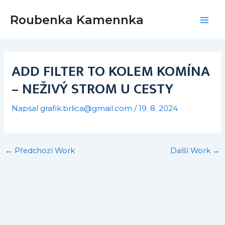
Přeskočit
Post
Mai
Roubenka Kamennka
na
navigation
Men
obsah
ADD FILTER TO KOLEM KOMÍNA
– NEŽIVÝ STROM U CESTY
Napsal
grafik.brlica@gmail.com
/
19. 8. 2024
←
Předchozí Work
Další Work
→