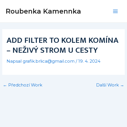
Přeskočit
Post
Mai
Roubenka Kamennka
na
navigation
Men
obsah
ADD FILTER TO KOLEM KOMÍNA
– NEŽIVÝ STROM U CESTY
Napsal
grafik.brlica@gmail.com
/
19. 4. 2024
←
Předchozí Work
Další Work
→