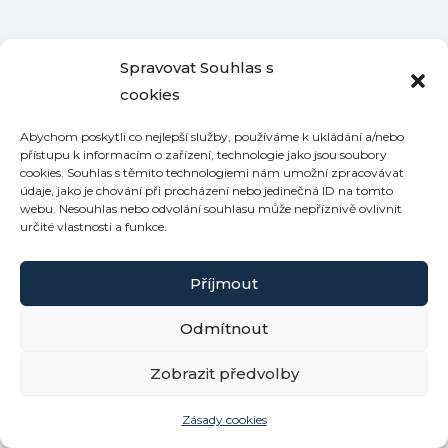
Spravovat Souhlas s
cookies
Abychom poskytli co nejlepší služby, používáme k ukládání a/nebo
přístupu k informacím o zařízení, technologie jako jsou soubory
cookies. Souhlas s těmito technologiemi nám umožní zpracovávat
údaje, jako je chování při procházení nebo jedinečná ID na tomto
webu. Nesouhlas nebo odvolání souhlasu může nepříznivě ovlivnit
určité vlastnosti a funkce.
Příjmout
Odmítnout
Copyright © 2026 Roubenka Kamennka | Powered by
Zobrazit předvolby
Šablona Astra WordPress
Zásady cookies