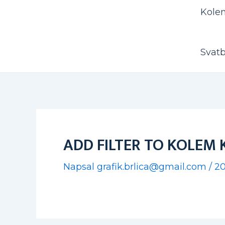
Kole
Svat
ADD FILTER TO KOLEM K
Napsal
grafik.brlica@gmail.com
/
20