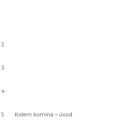
 2
 3
 4
 5
Kolem komína – úvod