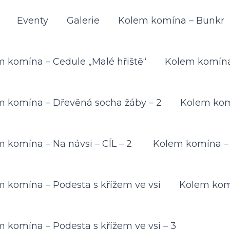
Eventy
Galerie
Kolem komína – Bunkr
 komína – Cedule „Malé hřiště“
Kolem komína
m komína – Dřevěná socha žáby – 2
Kolem komí
 komína – Na návsi – CÍL – 2
Kolem komína – 
 komína – Podesta s křížem ve vsi
Kolem komí
 komína – Podesta s křížem ve vsi – 3