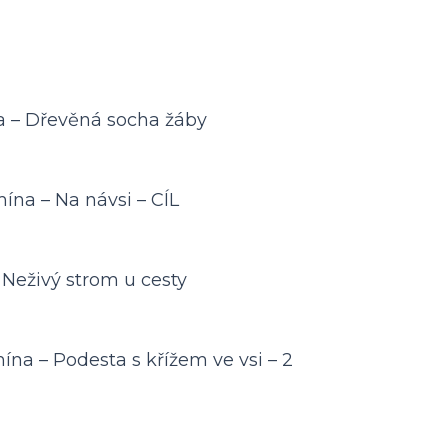
 – Dřevěná socha žáby
na – Na návsi – CÍL
Neživý strom u cesty
na – Podesta s křížem ve vsi – 2