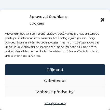
Spravovat Souhlas s
cookies
Abychom poskytli co nejlepší služby, používáme k ukládání a/nebo
přístupu k informacím o zařízení, technologie jako jsou soubory
cookies. Souhlas s těmito technologiemi nám umožní zpracovávat
údaje, jako je chování při procházení nebo jedinečná ID na tomto
webu. Nesouhlas nebo odvolání souhlasu může nepříznivě ovlivnit
určité vlastnosti a funkce.
Příjmout
Odmítnout
Copyright © 2026 Roubenka Kamennka | Powered by
Zobrazit předvolby
Šablona Astra WordPress
Zásady cookies