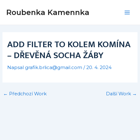
Přeskočit
Post
Mai
Roubenka Kamennka
na
navigation
Men
obsah
ADD FILTER TO KOLEM KOMÍNA
– DŘEVĚNÁ SOCHA ŽÁBY
Napsal
grafik.brlica@gmail.com
/
20. 4. 2024
←
Předchozí Work
Další Work
→