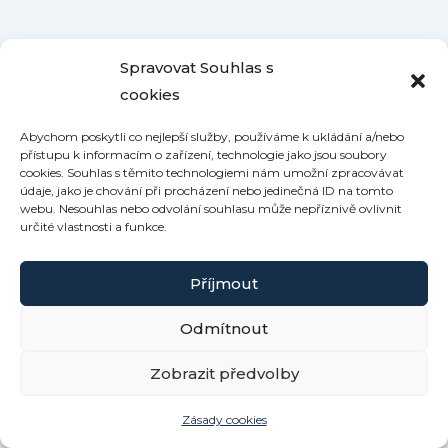
Spravovat Souhlas s
cookies
Abychom poskytli co nejlepší služby, používáme k ukládání a/nebo
přístupu k informacím o zařízení, technologie jako jsou soubory
cookies. Souhlas s těmito technologiemi nám umožní zpracovávat
údaje, jako je chování při procházení nebo jedinečná ID na tomto
webu. Nesouhlas nebo odvolání souhlasu může nepříznivě ovlivnit
určité vlastnosti a funkce.
Příjmout
Odmítnout
Copyright © 2026 Roubenka Kamennka | Powered by
Zobrazit předvolby
Šablona Astra WordPress
Zásady cookies