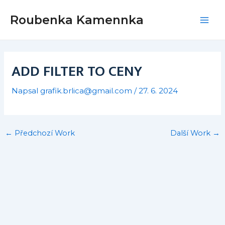
Přeskočit
Post
Mai
Roubenka Kamennka
na
navigation
Men
obsah
ADD FILTER TO CENY
Napsal
grafik.brlica@gmail.com
/
27. 6. 2024
←
Předchozí Work
Další Work
→