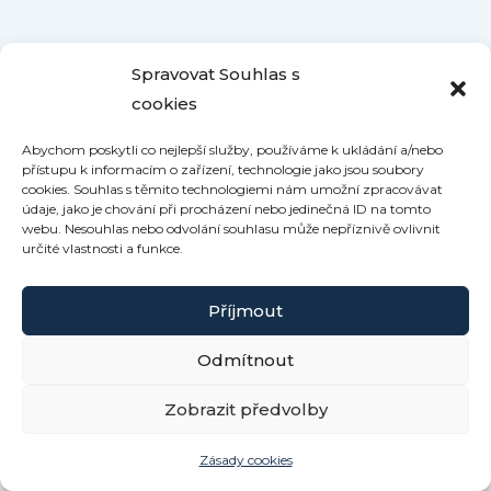
Spravovat Souhlas s
cookies
Abychom poskytli co nejlepší služby, používáme k ukládání a/nebo
přístupu k informacím o zařízení, technologie jako jsou soubory
cookies. Souhlas s těmito technologiemi nám umožní zpracovávat
údaje, jako je chování při procházení nebo jedinečná ID na tomto
webu. Nesouhlas nebo odvolání souhlasu může nepříznivě ovlivnit
určité vlastnosti a funkce.
Příjmout
Odmítnout
Copyright © 2026 Roubenka Kamennka | Powered by
Zobrazit předvolby
Šablona Astra WordPress
Zásady cookies