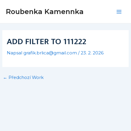
Přeskočit
Post
Mai
Roubenka Kamennka
na
navigation
Men
obsah
ADD FILTER TO 111222
Napsal
grafik.brlica@gmail.com
/
23. 2. 2026
←
Předchozí Work